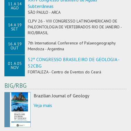
11 A 14
Subterrâneas
AGO
SÃO PAULO - ARCA
CLPV 26 - VIII CONGRESSO LATINOAMERICANO DE
14 A 19
PALEONTOLOGIA DE VERTEBRADOS RIO DE JANEIRO -
SET
RIO/BRASIL
7th International Conference of Palaeogeography
16 A 19
OUT
Mendoza - Argentina
52º CONGRESSO BRASILEIRO DE GEOLOGIA -
01 A 05
52CBG
NOV
FORTALEZA - Centro de Eventos do Ceará
BJG/RBG
Brazilian Journal of Geology
Veja mais