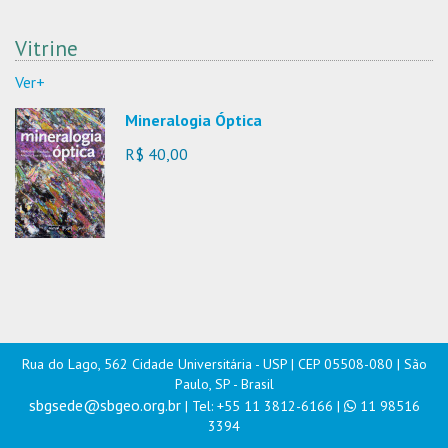
Vitrine
Ver+
Mineralogia Óptica
R$ 40,00
Rua do Lago, 562 Cidade Universitária - USP | CEP 05508-080 | São
Paulo, SP - Brasil
sbgsede@sbgeo.org.br
| Tel: +55 11 3812-6166 |
11 98516
3394